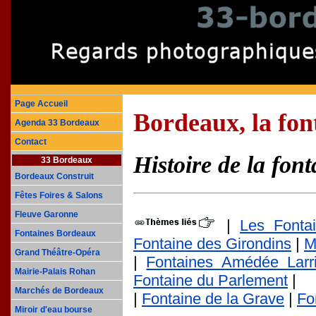
Page Accueil
Bordeaux, la fon
Agenda 33 Bordeaux
Contact
Histoire de la fon
33 Bordeaux
Bordeaux Construit
Fêtes Foires & Salons
Fleuve Garonne
|
Les Fonta
Fontaines Bordeaux
Fontaine des Girondins
|
M
Grand Théâtre-Opéra
|
Fontaines Amédée Larr
Mairie-Palais Rohan
Fontaine du Parlement
|
Marchés de Bordeaux
|
Fontaine de la Grave
|
Fo
Miroir d'eau bourse