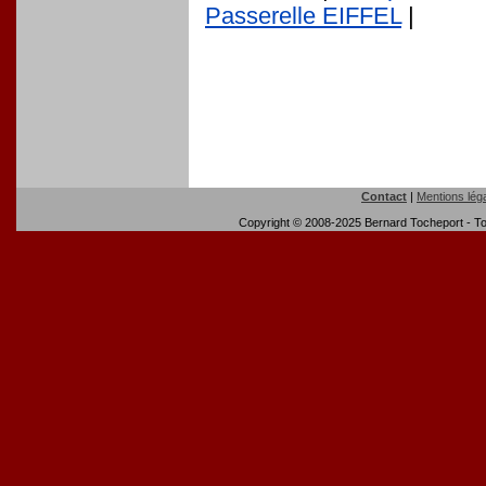
Passerelle EIFFEL
|
Contact
|
Mentions lég
Copyright © 2008-2025 Bernard Tocheport - Tou