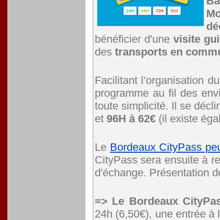
Ba
Mo
dé
bénéficier d'une
visite g
des
transports en commun
Facilitant l’organisation d
programme au fil des env
toute simplicité. Il se déc
et
96H à 62€
(il existe ég
Le
Bordeaux CityPass peut
CityPass sera ensuite à re
d'échange. Présentation d
=> Le Bordeaux CityPa
24h (6,50€), une entrée à 