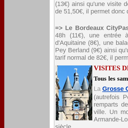
(13€) ainsi qu'une visite 
de 51,50€, il permet donc
=> Le Bordeaux CityPa
48h (11€), une entrée 
d'Aquitaine (8€), une bal
Pey Berland (9€) ainsi qu'
tarif normal de 82€, il p
VISITES 
Tous les same
La
Grosse 
(autrefois 
remparts de
ville. Un m
Armande-Lou
siècle.