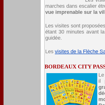
marches dans escalier étro
vue imprenable sur la vill
Les visites sont proposée
étant 30 minutes avant la 
guidée.
Les
visites de la Flèche S
BORDEAUX CITY PASS
Le
il
gr
dé
mo