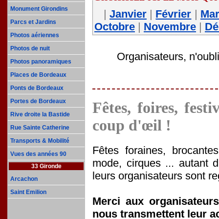
Monument Girondins
|
Janvier
|
Février
|
Ma
Parcs et Jardins
Octobre
|
Novembre
|
Dé
Photos aériennes
Photos de nuit
Organisateurs, n'oubl
Photos panoramiques
Places de Bordeaux
Ponts de Bordeaux
Portes de Bordeaux
Fêtes, foires, fest
Rive droite la Bastide
coup d'œil !
Rue Sainte Catherine
Transports & Mobilité
Fêtes foraines, brocantes,
Vues des années 90
mode, cirques ... autant 
33 Gironde
leurs organisateurs sont re
Arcachon
Saint Emilion
Merci aux organisateur
nous transmettent leur ac