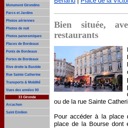
Berland
|
Place de la Victo
Monument Girondins
Parcs et Jardins
Photos aériennes
Bien située, av
Photos de nuit
restaurants
Photos panoramiques
Places de Bordeaux
Ponts de Bordeaux
Portes de Bordeaux
Rive droite la Bastide
Rue Sainte Catherine
Transports & Mobilité
Vues des années 90
33 Gironde
ou de la rue Sainte Cather
Arcachon
Saint Emilion
Pour accéder à la place 
place de la Bourse dont e