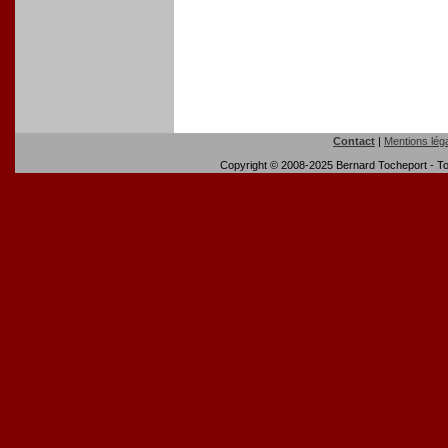
Contact
|
Mentions lég
Copyright © 2008-2025 Bernard Tocheport - Tou