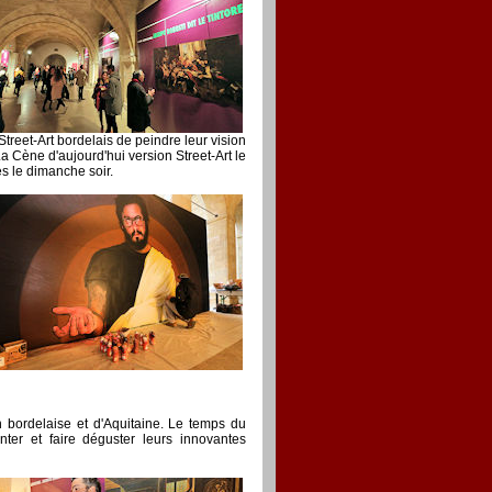
Street-Art bordelais de peindre leur vision
La Cène d'aujourd'hui version Street-Art le
s le dimanche soir.
 bordelaise et d'Aquitaine. Le temps du
er et faire déguster leurs innovantes