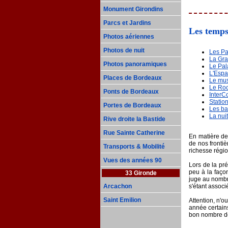
Monument Girondins
Parcs et Jardins
Les temps
Photos aériennes
Photos de nuit
Les P
La Gra
Photos panoramiques
Le Pal
L'Espa
Places de Bordeaux
Le mus
Le Roc
Ponts de Bordeaux
InterC
Statio
Portes de Bordeaux
Les b
La nui
Rive droite la Bastide
Rue Sainte Catherine
En matière de 
de nos fronti
Transports & Mobilité
richesse régio
Vues des années 90
Lors de la pr
peu à la faço
33 Gironde
juge au nombr
Arcachon
s'étant associ
Saint Emilion
Attention, n'o
année certains
bon nombre de