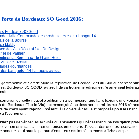
 forts de Bordeaux SO Good 2016
:
ass Bordeaux SO Good
nde Halle Gourmande des producteurs est au Hangar 14
ais de la Bourse
ce Mably
ée des Arts Décoratifs et Du Design
her de Palmer
ontinental Bordeaux - le Grand Hôtel
n Ausone - Mollat
alades gourmandes
t des banquets - 14 banquets au total
gastronomie et d'art de vivre la réputation de Bordeaux et du Sud ouest n'est plus
ères. Bordeaux SO GOOD au seuil de sa troisième édition est l'évènement fédérate
nale.
ésentation de cette nouvelle édition on a pu mesurer que la réflexion d'une vers
n de Bordeaux Fête le Vin), commençait à se dessiner. Le millésime 2016 s'annonc
e de chefs ayant répondu présent, à la diversité des lieux proposés pour les ban
é à l'évènement.
ubliez pas de vérifier les activités ou animations qui nécessitent une inscription
 évènements particulièrement prisés ont été pris d'assaut dès que les réservations
 banquets qui pour la plupart d'entre-eux ont immédiatement affiché complet.