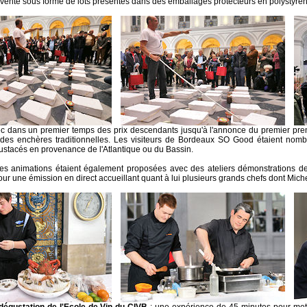
 vente sous forme de lots présentés dans des emballages protecteurs en polystyr
c dans un premier temps des prix descendants jusqu'à l'annonce du premier prene
s enchères traditionnelles. Les visiteurs de Bordeaux SO Good étaient nombre
rustacés en provenance de l'Atlantique ou du Bassin.
 animations étaient également proposées avec des ateliers démonstrations de 
our une émission en direct accueillant quant à lui plusieurs grands chefs dont Mic
 dégustation de l'Ecole de Vin du CIVB
: une expérience de 45 minutes pour mettr