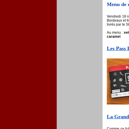
Menu de c
Vendredi 18 n
Bordeaux et M
livrés par le 
Au menu :
vel
caramel
.
Les Pass
La Grande
Comme ce fut 