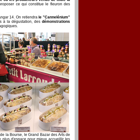
roposer ce qui constitue le fleuron des
angar 14. On retiendra
le "Cannelénium"
 à la dégustation, des
démonstrations
dagogiques.
 de la Bourse, le Grand Bazar des Arts de
 plus d'espace pour mieux accueillir les