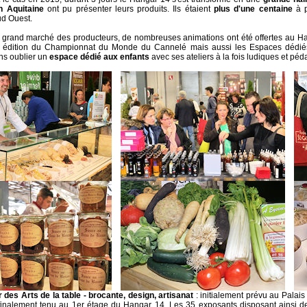
n Aquitaine
ont pu présenter leurs produits. Ils étaient
plus d'une centaine
à p
ud Ouest.
 grand marché des producteurs, de nombreuses animations ont été offertes au H
 édition du Championnat du Monde du Cannelé mais aussi les Espaces dédiés
ans oublier un
espace dédié aux enfants
avec ses ateliers à la fois ludiques et pé
 des Arts de la table - brocante, design, artisanat
: initialement prévu au Palais
t finalement tenu au 1er étage du Hangar 14. Les 35 exposants disposant ainsi de