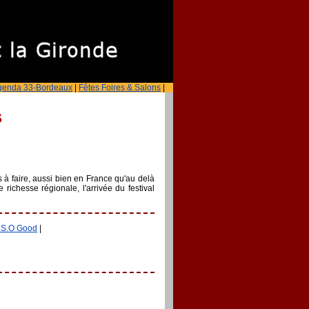
genda 33-Bordeaux
|
Fêtes Foires & Salons
|
s
 à faire, aussi bien en France qu'au delà
richesse régionale, l'arrivée du festival
 S.O Good
|