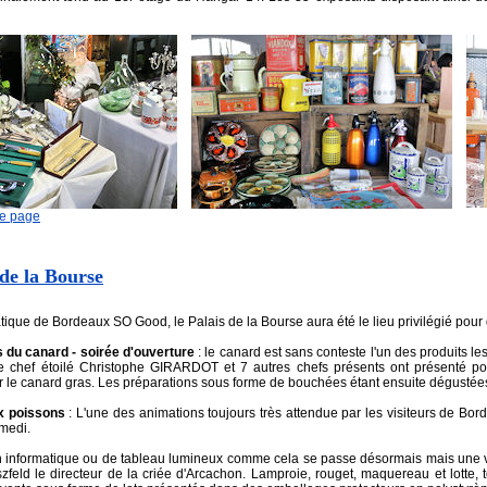
de page
 de la Bourse
ique de Bordeaux SO Good, le Palais de la Bourse aura été le lieu privilégié pou
 du canard - soirée d'ouverture
: le canard est sans conteste l'un des produits le
 chef étoilé Christophe GIRARDOT et 7 autres chefs présents ont présenté pou
le canard gras. Les préparations sous forme de bouchées étant ensuite dégustées 
ux poissons
: L'une des animations toujours très attendue par les visiteurs de B
medi.
an informatique ou de tableau lumineux comme cela se passe désormais mais une v
zfeld le directeur de la criée d'Arcachon. Lamproie, rouget, maquereau et lotte, t