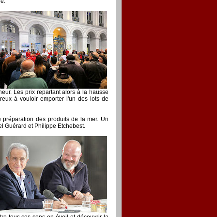
ène.
ur. Les prix repartant alors à la hausse
ux à vouloir emporter l'un des lots de
préparation des produits de la mer. Un
hel Guérard et Philippe Etchebest.
e tous ses sens en éveil et découvrir la