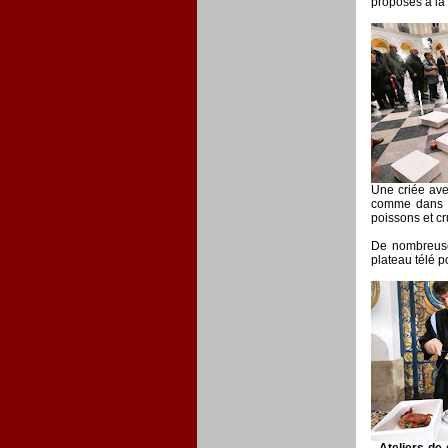
proposés à la
Une criée ave
comme dans de
poissons et c
De nombreuses
plateau télé p
-
Ateliers de