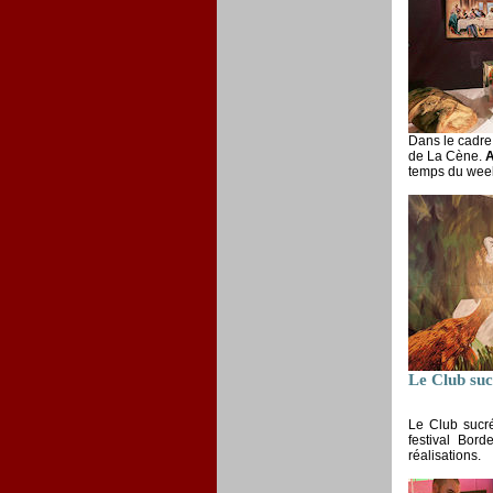
Dans le cadre 
de La Cène.
A
temps du week
Le Club suc
Le Club sucré
festival Bor
réalisations.