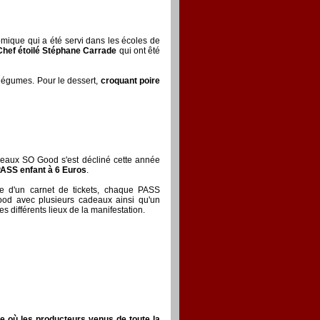
ique qui a été servi dans les écoles de
Chef étoilé Stéphane Carrade
qui ont êté
s légumes. Pour le dessert,
croquant poire
deaux SO Good s'est décliné cette année
ASS enfant à 6 Euros
.
me d'un carnet de tickets, chaque PASS
od avec plusieurs cadeaux ainsi qu'un
 différents lieux de la manifestation.
le où les producteurs venus de toute la