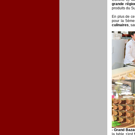
grande régio
produits du S
En plus de ce
pour la 5ème
culinaires
, s
- Grand Bazar
la table s'es