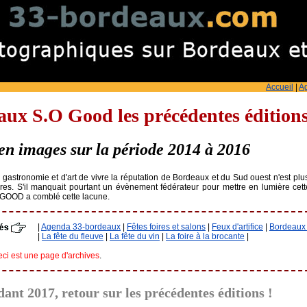
Accueil
|
A
ux S.O Good les précédentes édition
en images sur la période 2014 à 2016
gastronomie et d'art de vivre la réputation de Bordeaux et du Sud ouest n'est plus
ères. S'il manquait pourtant un évènement fédérateur pour mettre en lumière cette 
GOOD a comblé cette lacune.
|
Agenda 33-bordeaux
|
Fêtes foires et salons
|
Feux d'artifice
|
Bordeaux
|
La fête du fleuve
|
La fête du vin
|
La foire à la brocante
|
ci est une page d'archives
.
ant 2017, retour sur les précédentes éditions !