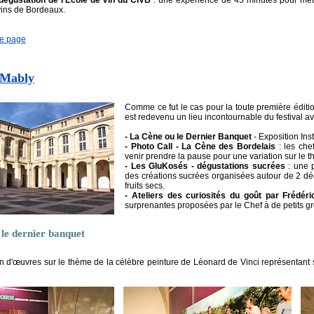
vins de Bordeaux.
de page
 Mably
Comme ce fut le cas pour la toute première édit
est redevenu un lieu incontournable du festival a
- La Cène ou le Dernier Banquet
- Exposition Inst
- Photo Call - La Cène des Bordelais
: les chef
venir prendre la pause pour une variation sur le
- Les GluKosés - dégustations sucrées
: une p
des créations sucrées organisées autour de 2 dég
fruits secs.
- Ateliers des curiosités du goût par Frédéri
surprenantes proposées par le Chef à de petits 
le dernier banquet
n d'œuvres sur le thème de la célèbre peinture de Léonard de Vinci représentant