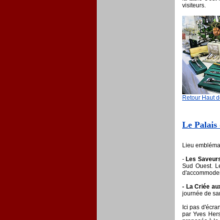
visiteurs.
Retour Haut 
Le Palais
Lieu emblémat
-
Les Saveurs
Sud Ouest. Le
d'accommoder 
- La Criée a
journée de sa
Ici pas d'écr
par Yves Hers