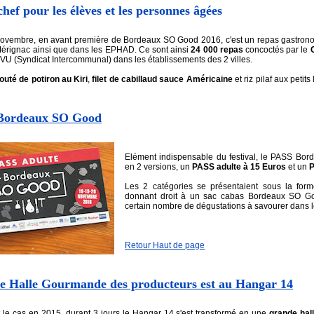
hef pour les élèves et les personnes âgées
ovembre, en avant première de Bordeaux SO Good 2016, c'est un repas gastronom
érignac ainsi que dans les EPHAD. Ce sont ainsi
24 000 repas
concoctés par le
SIVU (Syndicat Intercommunal) dans les établissements des 2 villes.
outé de potiron au Kiri
,
filet de cabillaud sauce Américaine
et riz pilaf aux petit
 Bordeaux SO Good
Elément indispensable du festival, le PASS Bor
en 2 versions, un
PASS adulte à 15 Euros
et un
P
Les 2 catégories se présentaient sous la for
donnant droit à un sac cabas Bordeaux SO Go
certain nombre de dégustations à savourer dans les
Retour Haut de page
 Halle Gourmande des producteurs est au Hangar 14
le cas en 2015, durant 3 jours le Hangar 14 s'est transformé en une
grande hal