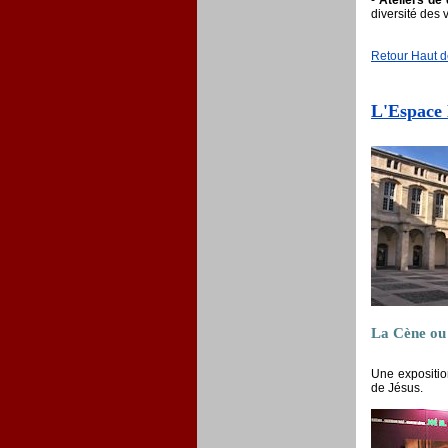
diversité des 
Retour Haut 
L'Espace
La Cène ou 
Une expositio
de Jésus.