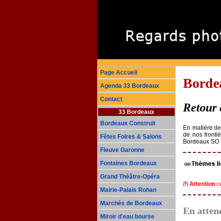
Page Accueil
Bordea
Agenda 33 Bordeaux
Contact
Retour 
33 Bordeaux
Bordeaux Construit
En matière de 
de nos fronti
Fêtes Foires & Salons
Bordeaux SO 
Fleuve Garonne
Fontaines Bordeaux
Grand Théâtre-Opéra
/!\ Attention
ce
Mairie-Palais Rohan
Marchés de Bordeaux
En attend
Miroir d'eau bourse